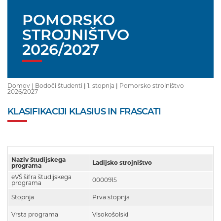
POMORSKO
STROJNIŠTVO
2026/2027
Domov |
Bodoči študenti
|
1. stopnja
|
Pomorsko strojništvo
2026/2027
KLASIFIKACIJI KLASIUS IN FRASCATI
Naziv študijskega
Ladijsko strojništvo
programa
eVŠ šifra študijskega
0000915
programa
Stopnja
Prva stopnja
Vrsta programa
Visokošolski