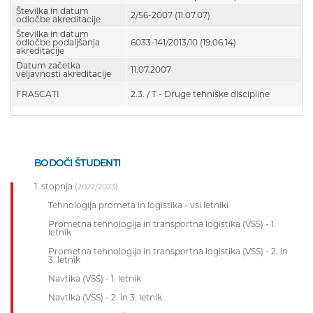
Številka in datum
2/56-2007 (11.07.07)
odločbe akreditacije
Številka in datum
odločbe podaljšanja
6033-141/2013/10 (19.06.14)
akreditacije
Datum začetka
11.07.2007
veljavnosti akreditacije
FRASCATI
2.3. / T - Druge tehniške discipline
BODOČI ŠTUDENTI
1. stopnja
(2022/2023)
Tehnologija prometa in logistika - vsi letniki
Prometna tehnologija in transportna logistika (VSS) - 1.
letnik
Prometna tehnologija in transportna logistika (VSS) - 2. in
3. letnik
Navtika (VSS) - 1. letnik
Navtika (VSS) - 2. in 3. letnik