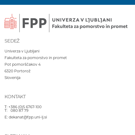
SEDEŽ
Univerza v Ljubljani
Fakulteta za pomorstvo in promet
Pot pomorščakov 4
6320
Portorož
Slovenija
KONTAKT
T:
+386 (0)5 6767-100
T:
080 87 79
E:
dekanat@fpp.uni-lj.si