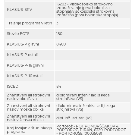
16203 - Visokošolsko strokovno
izobraževanje (prva bolonjska
KLASIUS_SRV
stopnja)/visokošolska strokovna
izobrazba (prva bolonjska stopnja)
Trajanje programa v letih
3
Število ECTS
180
KLASIUS-P glavni
8409
KLASIUS-P ostali
KLASIUS-P-16 glavni
KLASIUS-P-16 ostali
ISCED
84
Znanstveni ali strokovni
diplomirani inženir ladijs kega
naslov okrajšava
strojništva (VS)
Znanstveni ali strokovni
diplomirana inženirka ladi jskega
naslov moška oblika
strojništva (VS)
Znanstveni ali strokovni
dipl. inž. lad. str. (VS)
naslov ženska oblika
Portorož - POT POMORŠČAKOV 4,
Kraj izvajanja študijskega
PORTOROŽ, PIRAN, 6320-PORTOROŽ
programa
- PORTOROSE (0003508)