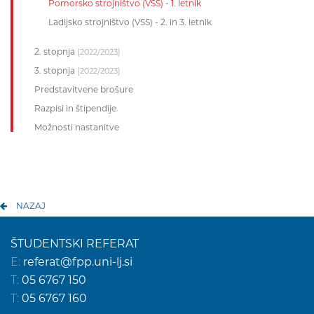
Pomorsko strojništvo (VSS) - 1. letnik
Ladijsko strojništvo (VSS) - 2. in 3. letnik
2. stopnja
(2022/2023)
3. stopnja
(2022/2023)
Predstavitvene brošure
Razpisi in štipendije
Možnosti nastanitve
NAZAJ
ŠTUDENTSKI REFERAT
E:
referat@fpp.uni-lj.si
T:
05 6767 150
T:
05 6767 160