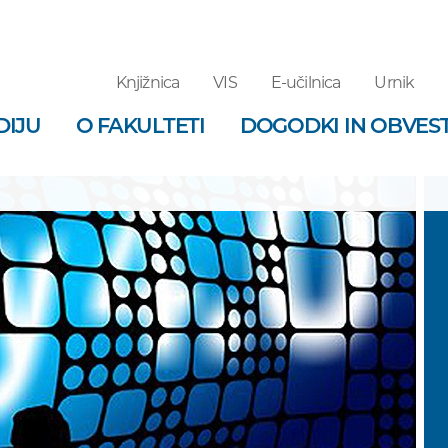
Knjižnica
VIS
E-učilnica
Urnik
DIJU
O FAKULTETI
DOGODKI IN OBVEST