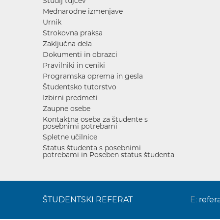
Študij tujcev
Mednarodne izmenjave
Urnik
Strokovna praksa
Zaključna dela
Dokumenti in obrazci
Pravilniki in ceniki
Programska oprema in gesla
Študentsko tutorstvo
Izbirni predmeti
Zaupne osebe
Kontaktna oseba za študente s
posebnimi potrebami
Spletne učilnice
Status študenta s posebnimi
potrebami in Poseben status študenta
ŠTUDENTSKI REFERAT
E:
refer