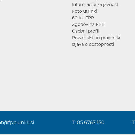
Informacije za javnost
Foto utrinki
60 let FPP
Zgodovina FPP
Osebni profil
Pravni akti in pravilniki
Izjava o dostopnosti
at@fpp.uni-lj.si
T:
05 6767 150
T