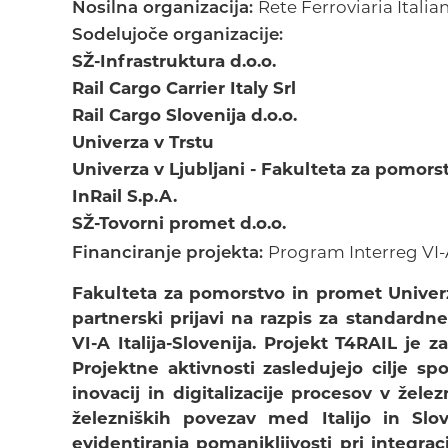
Nosilna organizacija:
Rete Ferroviaria Italiana
Sodelujoče organizacije:
SŽ-Infrastruktura d.o.o.
Rail Cargo Carrier Italy Srl
Rail Cargo Slovenija d.o.o.
Univerza v Trstu
Univerza v Ljubljani - Fakulteta za pomors
InRail S.p.A.
SŽ-Tovorni promet d.o.o.
Financiranje projekta:
Program Interreg VI-A
Fakulteta za pomorstvo in promet Univerz
partnerski prijavi na razpis za standardn
VI-A Italija-Slovenija. Projekt T4RAIL je z
Projektne aktivnosti zasledujejo cilje 
inovacij in digitalizacije procesov v žel
železniških povezav med Italijo in Slo
evidentiranja pomanjkljivosti pri integra