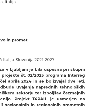
, Italija
tvo in promet
 Italija-Slovenija 2021-2027
e v Ljubljani je bila uspešna pri skupni
e projekte št. 02/2023 programa Interreg
ačel aprila 2024 in se bo izvajal dve leti.
spodbude uvajanja naprednih tehnoloških
ezniškem sektorju ter izboljšav čezmejnih
venijo. Projekt T4RAIL je usmerjen na
ciji nacionalnih in regionalnih prometnih