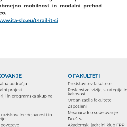
o obmejno mobilnost in modalni prehod
co.
ww.ita-slo.eu/t4rail-it-si
KOVANJE
O FAKULTETI
alna področja
Predstavitev fakultete
alni projekti
Poslanstvo, vizija, strategija i
kakovost
riji in programska skupina
Organizacija fakultete
Zaposleni
Mednarodno sodelovanje
raziskovalne dejavnosti in
ije
Društva
 povezave
Akademski jadralni klub FPP