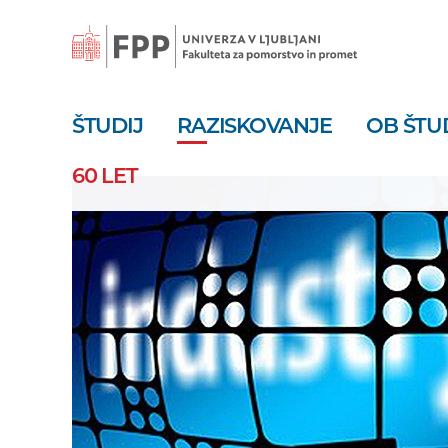
Skoči
na
vsebino
ŠTUDIJ
RAZISKOVANJE
OB ŠTU
60 LET