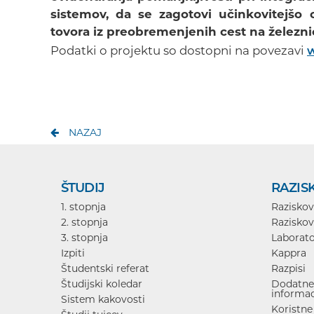
sistemov, da se zagotovi učinkovitejš
tovora iz preobremenjenih cest na železni
Podatki o projektu so dostopni na povezavi
w
NAZAJ
ŠTUDIJ
RAZIS
1. stopnja
Raziskov
2. stopnja
Raziskov
3. stopnja
Laborato
Izpiti
Kappra
Študentski referat
Razpisi
Študijski koledar
Dodatne 
informac
Sistem kakovosti
Koristne