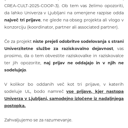
CREA-CULT-2025-COOP-3). Ob tem vas želimo opozoriti,
da lahko Univerza v Ljubljani na omenjene razpise odda
največ tri prijave
, ne glede na obseg projekta ali vlogo v
konzorciju (koordinator, partner ali associated partner).
Če za projekt
niste prejeli odobritve sodelovanja s strani
Univerzitetne službe za raziskovalno dejavnost
, vas
prosimo, da o tem obvestite raziskovalke in raziskovalce
ter jih opozorite,
naj prijav ne oddajajo in v njih ne
sodelujejo
.
V kolikor bo oddanih več kot tri prijave, v katerih
sodeluje UL, bodo namreč
vse prijave, kjer nastopa
Univerza v Ljubljani, samodejno izločene iz nadaljnjega
postopka.
Zahvaljujemo se za razumevanje.