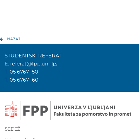
NAZAJ
ŠTUDENTSKI REFERAT
E:
referat@fpp.uni-lj.si
T:
05 6767 150
T:
05 6767 160
SEDEŽ