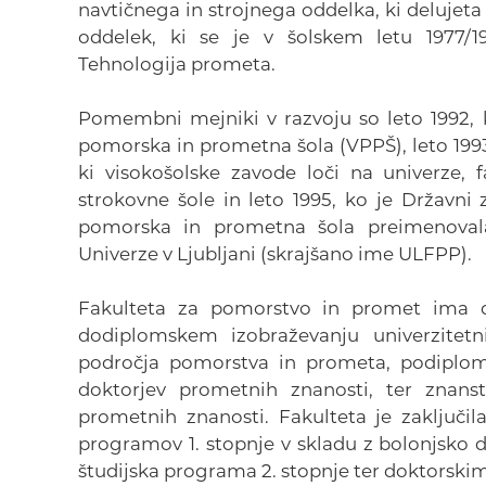
navtičnega in strojnega oddelka, ki delujeta
oddelek, ki se je v šolskem letu 1977/
Tehnologija prometa.
Pomembni mejniki v razvoju so leto 1992, 
pomorska in prometna šola (VPPŠ), leto 1993,
ki visokošolske zavode loči na univerze, 
strokovne šole in leto 1995, ko je Državni 
pomorska in prometna šola preimenoval
Univerze v Ljubljani (skrajšano ime ULFPP).
Fakulteta za pomorstvo in promet ima da
dodiplomskem izobraževanju univerzitetn
področja pomorstva in prometa, podiplom
doktorjev prometnih znanosti, ter znanst
prometnih znanosti. Fakulteta je zaključi
programov 1. stopnje v skladu z bolonjsko 
študijska programa 2. stopnje ter doktorski