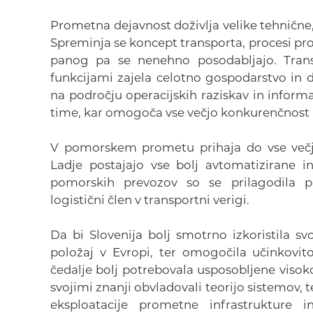
Prometna dejavnost doživlja velike tehničn
Spreminja se koncept transporta, procesi 
panog pa se nenehno posodabljajo. Transp
funkcijami zajela celotno gospodarstvo in d
na področju operacijskih raziskav in informa
time, kar omogoča vse večjo konkurenčnost 
V pomorskem prometu prihaja do vse večje
Ladje postajajo vse bolj avtomatizirane 
pomorskih prevozov so se prilagodila pr
logistični člen v transportni verigi.
Da bi Slovenija bolj smotrno izkoristila
položaj v Evropi, ter omogočila učinkovi
čedalje bolj potrebovala usposobljene visok
svojimi znanji obvladovali teorijo sistemov, 
eksploatacije prometne infrastrukture i