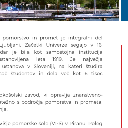
a pomorstvo in promet je integralni del
jubljani. Začetki Univerze segajo v 16.
ndar je bila kot samostojna institucija
stanovljena leta 1919. Je največja
 ustanova v Sloveniji, na kateri študira
isoč študentov in dela več kot 6 tisoč
košolski zavod, ki opravlja znanstveno-
retežno s področja pomorstva in prometa,
nja.
i Višje pomorske šole (VPŠ) v Piranu. Poleg