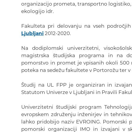
organizacijo prometa, transportno logistik
ekologijo idr.
Fakulteta pri delovanju na vseh področjih
Ljubljani
2012-2020.
Na dodiplomski univerzitetni, visokošol
magistrska študijska programa in na do
pomorstvo in promet je vpisanih okoli 500 r
poteka na sedežu fakultete v Portorožu ter v d
Študij na UL FPP je organiziran in izvaj
Statutom Univerze v Ljubljani in Pravili Fak
Univerzitetni študijski program Tehnologi
evropskem združenju inženirjev in tehniko
lahko pridobijo naziv EVROING. Pomorski p
pomorski organizaciji IMO in izvajani v 