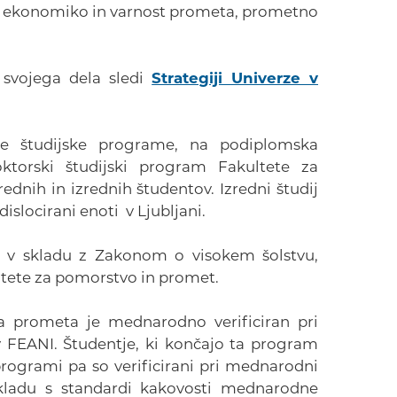
o, ekonomiko in varnost prometa, prometno
 svojega dela sledi
Strategiji Univerze v
ske študijske programe, na podiplomska
ktorski študijski program Fakultete za
ednih in izrednih študentov. Izredni študij
islocirani enoti v Ljubljani.
an v skladu z Zakonom o visokem šolstvu,
ultete za pomorstvo in promet.
ja prometa je mednarodno verificiran pri
v FEANI. Študentje, ki končajo ta program
rogrami pa so verificirani pri mednarodni
skladu s standardi kakovosti mednarodne