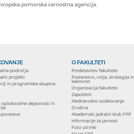
 Evropska pomorska varnostna agencija.
KOVANJE
O FAKULTETI
alna področja
Predstavitev fakultete
alni projekti
Poslanstvo, vizija, strategija i
kakovost
riji in programska skupina
Organizacija fakultete
Zaposleni
Mednarodno sodelovanje
raziskovalne dejavnosti in
ije
Društva
 povezave
Akademski jadralni klub FPP
Informacije za javnost
Foto utrinki
60 let FPP