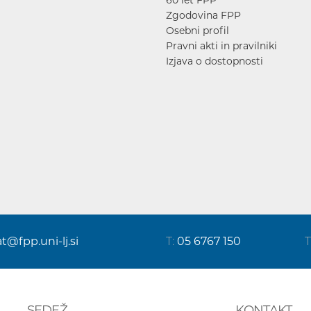
Zgodovina FPP
Osebni profil
Pravni akti in pravilniki
Izjava o dostopnosti
at@fpp.uni-lj.si
T:
05 6767 150
T
SEDEŽ
KONTAKT