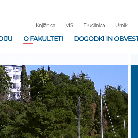
Knjižnica
VIS
E-učilnica
Urnik
DIJU
O FAKULTETI
DOGODKI IN OBVEST