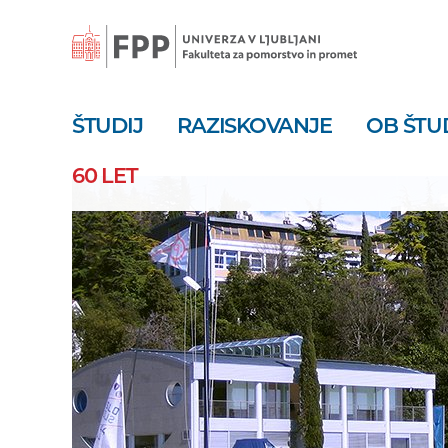
Skoči
na
vsebino
ŠTUDIJ
RAZISKOVANJE
OB ŠTU
60 LET