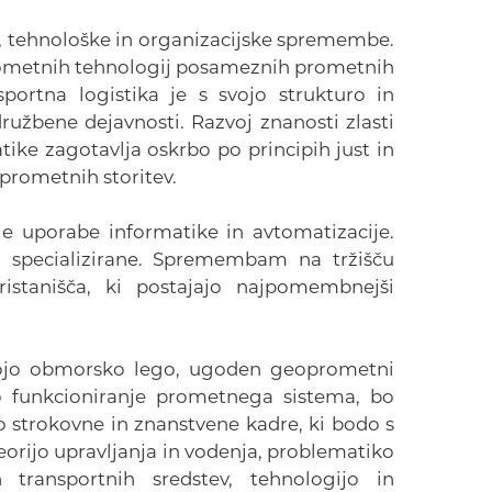
e, tehnološke in organizacijske spremembe.
prometnih tehnologij posameznih prometnih
ortna logistika je s svojo strukturo in
ružbene dejavnosti. Razvoj znanosti zlasti
tike zagotavlja oskrbo po principih just in
prometnih storitev.
 uporabe informatike in avtomatizacije.
in specializirane. Spremembam na tržišču
istanišča, ki postajajo najpomembnejši
 svojo obmorsko lego, ugoden geoprometni
to funkcioniranje prometnega sistema, bo
o strokovne in znanstvene kadre, ki bodo s
teorijo upravljanja in vodenja, problematiko
n transportnih sredstev, tehnologijo in