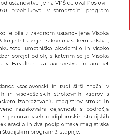
 od ustanovitve, je na VPŠ deloval Poslovni
1978 preoblikoval v samostojni program
ko je bila z zakonom ustanovljena Visoka
 ko je bil sprejet zakon o visokem šolstvu,
fakultete, umetniške akademije in visoke
zbor sprejel odlok, s katerim se je Visoka
a v Fakulteto za pomorstvo in promet
nes vseslovenski in tudi širši značaj v
ih in visokošolskih strokovnih kadrov s
skem izobraževanju magistrov stroke in
veno raziskovalni dejavnosti s področja
la s prenovo vseh dodiplomskih študijskih
deklaracijo in dva podiplomska magistrska
m študijskim program 3. stopnje.