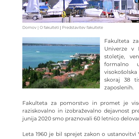
Domov |
O fakulteti
|
Predstavitev fakultete
Fakulteta z
Univerze v L
stoletje, ve
formalno u
visokošolska
skoraj 38 t
zaposlenih.
Fakulteta za pomorstvo in promet je viso
raziskovalno in izobraževalno dejavnost p
junija 2020 smo praznovali 60 letnico delova
Leta 1960 je bil sprejet zakon o ustanovitv