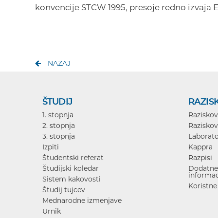
konvencije STCW 1995, presoje redno izvaja
NAZAJ
ŠTUDIJ
RAZIS
1. stopnja
Raziskov
2. stopnja
Raziskov
3. stopnja
Laborato
Izpiti
Kappra
Študentski referat
Razpisi
Študijski koledar
Dodatne 
informac
Sistem kakovosti
Koristne
Študij tujcev
Mednarodne izmenjave
Urnik