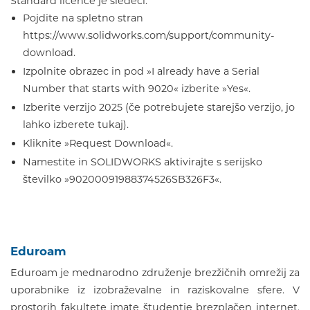
Standard licence je sledeči:
Pojdite na spletno stran
https://www.solidworks.com/support/community-
download.
Izpolnite obrazec in pod »I already have a Serial
Number that starts with 9020« izberite »Yes«.
Izberite verzijo 2025 (če potrebujete starejšo verzijo, jo
lahko izberete tukaj).
Kliknite »Request Download«.
Namestite in SOLIDWORKS aktivirajte s serijsko
številko »90200091988374526SB326F3«.
Eduroam
Eduroam je mednarodno združenje brezžičnih omrežij za
uporabnike iz izobraževalne in raziskovalne sfere. V
prostorih fakultete imate študentje brezplačen internet.