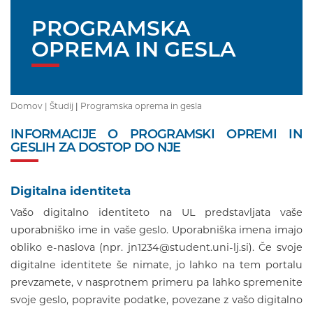
PROGRAMSKA
OPREMA IN GESLA
Domov |
Študij
|
Programska oprema in gesla
INFORMACIJE O PROGRAMSKI OPREMI IN
GESLIH ZA DOSTOP DO NJE
Digitalna identiteta
Vašo digitalno identiteto na UL predstavljata vaše
uporabniško ime in vaše geslo. Uporabniška imena imajo
obliko e-naslova (npr. jn1234@student.uni-lj.si). Če svoje
digitalne identitete še nimate, jo lahko na tem portalu
prevzamete, v nasprotnem primeru pa lahko spremenite
svoje geslo, popravite podatke, povezane z vašo digitalno