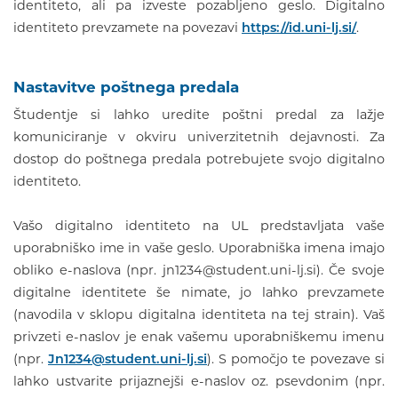
identiteto, ali pa izveste pozabljeno geslo. Digitalno
identiteto prevzamete na povezavi
https://id.uni-lj.si/
.
Nastavitve poštnega predala
Študentje si lahko uredite poštni predal za lažje
komuniciranje v okviru univerzitetnih dejavnosti. Za
dostop do poštnega predala potrebujete svojo digitalno
identiteto.
Vašo digitalno identiteto na UL predstavljata vaše
uporabniško ime in vaše geslo. Uporabniška imena imajo
obliko e-naslova (npr. jn1234@student.uni-lj.si). Če svoje
digitalne identitete še nimate, jo lahko prevzamete
(navodila v sklopu digitalna identiteta na tej strain). Vaš
privzeti e-naslov je enak vašemu uporabniškemu imenu
(npr.
Jn1234@student.uni-lj.si
). S pomočjo te povezave si
lahko ustvarite prijaznejši e-naslov oz. psevdonim (npr.