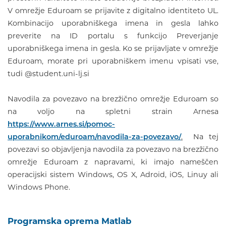
V omrežje Eduroam se prijavite z digitalno identiteto UL.
Kombinacijo uporabniškega imena in gesla lahko
preverite na ID portalu s funkcijo Preverjanje
uporabniškega imena in gesla. Ko se prijavljate v omrežje
Eduroam, morate pri uporabniškem imenu vpisati vse,
tudi @student.uni-lj.si
Navodila za povezavo na brezžično omrežje Eduroam so
na voljo na spletni strain Arnesa
https://www.arnes.si/pomoc-
uporabnikom/eduroam/navodila-za-povezavo/
.
Na tej
povezavi so objavljenja navodila za povezavo na brezžično
omrežje Eduroam z napravami, ki imajo nameščen
operacijski sistem Windows, OS X, Adroid, iOS, Linuy ali
Windows Phone.
Programska oprema Matlab