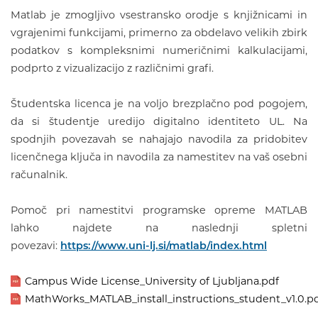
Matlab je zmogljivo vsestransko orodje s knjižnicami in
vgrajenimi funkcijami, primerno za obdelavo velikih zbirk
podatkov s kompleksnimi numeričnimi kalkulacijami,
podprto z vizualizacijo z različnimi grafi.
Študentska licenca je na voljo brezplačno pod pogojem,
da si študentje uredijo digitalno identiteto UL. Na
spodnjih povezavah se nahajajo navodila za pridobitev
licenčnega ključa in navodila za namestitev na vaš osebni
računalnik.
Pomoč pri namestitvi programske opreme MATLAB
lahko najdete na naslednji spletni
povezavi:
https://www.uni-lj.si/matlab/index.html
Campus Wide License_University of Ljubljana.pdf
MathWorks_MATLAB_install_instructions_student_v1.0.p