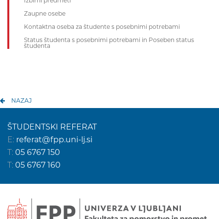
Izbirni predmeti
Zaupne osebe
Kontaktna oseba za študente s posebnimi potrebami
Status študenta s posebnimi potrebami in Poseben status
študenta
NAZAJ
ŠTUDENTSKI REFERAT
E:
referat@fpp.uni-lj.si
T:
05 6767 150
T:
05 6767 160