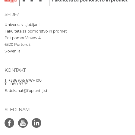
SEDEŽ
Univerza v Ljubljani
Fakulteta za pomorstvo in promet
Pot pomorščakov 4
6320
Portorož
Slovenija
KONTAKT
T:
+386 (0)5 6767-100
T:
080 87 79
E:
dekanat@fpp.uni-lj.si
SLEDI NAM