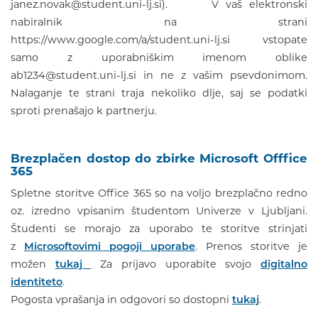
janez.novak@student.uni-lj.si). V vaš elektronski
nabiralnik na strani
https://www.google.com/a/student.uni-lj.si vstopate
samo z uporabniškim imenom oblike
ab1234@student.uni-lj.si in ne z vašim psevdonimom.
Nalaganje te strani traja nekoliko dlje, saj se podatki
sproti prenašajo k partnerju.
Brezplačen dostop do zbirke Microsoft Offfice
365
Spletne storitve Office 365 so na voljo brezplačno redno
oz. izredno vpisanim študentom Univerze v Ljubljani.
Študenti se morajo za uporabo te storitve strinjati
z
Microsoftovimi pogoji uporabe
. Prenos storitve je
možen
tukaj
Za prijavo uporabite svojo
digitalno
identiteto
.
Pogosta vprašanja in odgovori so dostopni
tukaj
.