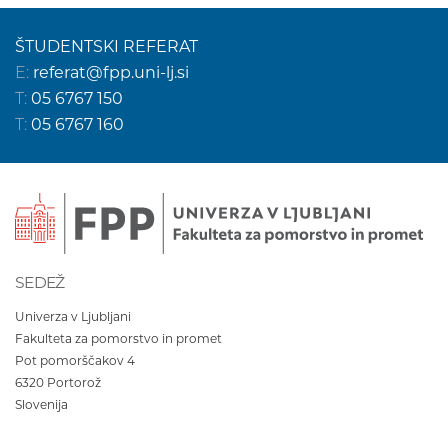
ŠTUDENTSKI REFERAT
E:
referat@fpp.uni-lj.si
T:
05 6767 150
T:
05 6767 160
SEDEŽ
Univerza v Ljubljani
Fakulteta za pomorstvo in promet
Pot pomorščakov 4
6320
Portorož
Slovenija