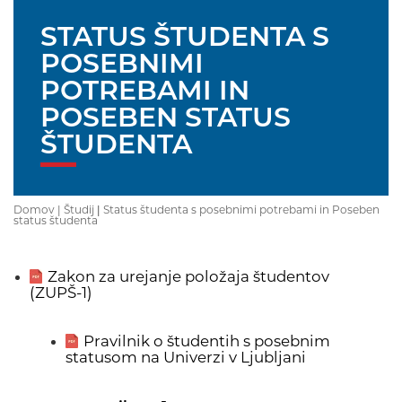
STATUS ŠTUDENTA S
POSEBNIMI
POTREBAMI IN
POSEBEN STATUS
ŠTUDENTA
Domov |
Študij
|
Status študenta s posebnimi potrebami in Poseben
status študenta
Zakon za urejanje položaja študentov
(ZUPŠ-1)
Pravilnik o študentih s posebnim
statusom na Univerzi v Ljubljani