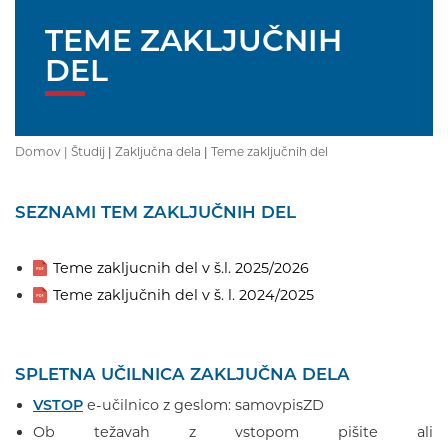
TEME ZAKLJUČNIH
DEL
Domov |
Študij
|
Zaključna dela
|
Teme zaključnih del
SEZNAMI TEM ZAKLJUČNIH DEL
Teme zakljucnih del v š.l. 2025/2026
Teme zaključnih del v š. l. 2024/2025
SPLETNA UČILNICA ZAKLJUČNA DELA
VSTOP
e-učilnico z geslom: samovpisZD
Ob težavah z vstopom pišite ali