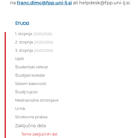
na
franc.dimc@fpp.uni-lj.si
ali helpdesk@fpp.uni-lj.si.
ŠTUDIJ
1. stopnja
(2025/2026)
2. stopnja
(2025/2026)
3. stopnja
(2025/2026)
Izpiti
Študentski referat
Študijski koledar
Sistem kakovosti
Študij tujcev
Mednarodne izmenjave
Urnik
Strokovna praksa
Zaključna dela
Teme zaključnih del