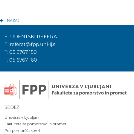
NAZAJ
ŠTUDENTSKI REFERAT
E:
referat@fpp.uni-lj.si
T:
05 6767 150
T:
05 6767 160
SEDEŽ
Univerza v Ljubljani
Fakulteta za pomorstvo in promet
Pot pomorščakov 4