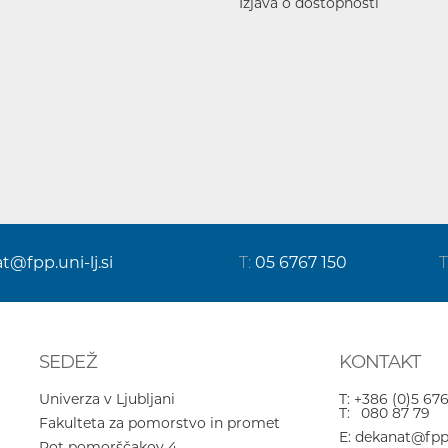
Izjava o dostopnosti
at@fpp.uni-lj.si
T:
05 6767 150
T
SEDEŽ
KONTAKT
Univerza v Ljubljani
T:
+386 (0)5 676
T:
080 87 79
Fakulteta za pomorstvo in promet
E:
dekanat@fpp.u
Pot pomorščakov 4