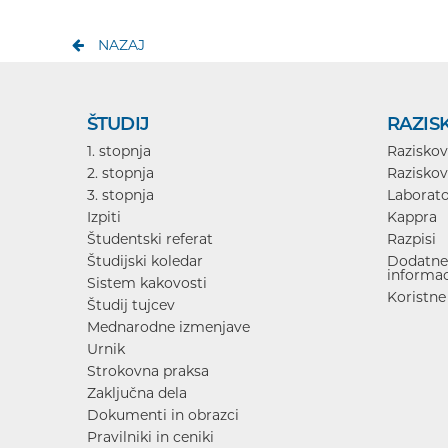
NAZAJ
ŠTUDIJ
RAZIS
1. stopnja
Raziskov
2. stopnja
Raziskov
3. stopnja
Laborato
Izpiti
Kappra
Študentski referat
Razpisi
Študijski koledar
Dodatne 
informac
Sistem kakovosti
Koristne
Študij tujcev
Mednarodne izmenjave
Urnik
Strokovna praksa
Zaključna dela
Dokumenti in obrazci
Pravilniki in ceniki