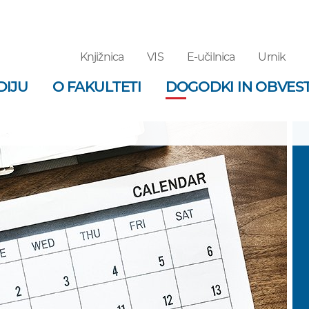
Knjižnica
VIS
E-učilnica
Urnik
DIJU
O FAKULTETI
DOGODKI IN OBVEST