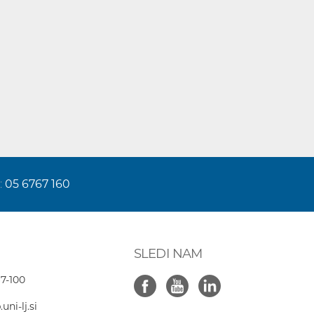
:
05 6767 160
SLEDI NAM
7-100
ni-lj.si