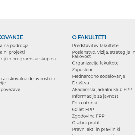
KOVANJE
O FAKULTETI
alna področja
Predstavitev fakultete
alni projekti
Poslanstvo, vizija, strategija i
kakovost
riji in programska skupina
Organizacija fakultete
Zaposleni
Mednarodno sodelovanje
raziskovalne dejavnosti in
ije
Društva
 povezave
Akademski jadralni klub FPP
Informacije za javnost
Foto utrinki
60 let FPP
Zgodovina FPP
Osebni profil
Pravni akti in pravilniki