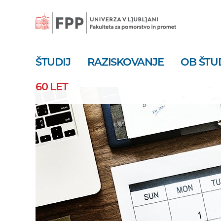
Skoči
na
vsebino
ŠTUDIJ
RAZISKOVANJE
OB ŠTU
60 LET