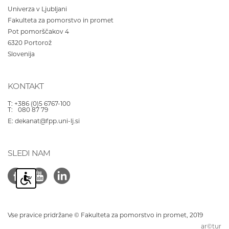
Univerza v Ljubljani
Fakulteta za pomorstvo in promet
Pot pomorščakov 4
6320
Portorož
Slovenija
KONTAKT
T:
+386 (0)5 6767-100
T:
080 87 79
E:
dekanat@fpp.uni-lj.si
SLEDI NAM
Vse pravice pridržane © Fakulteta za pomorstvo in promet, 2019
ar©tur