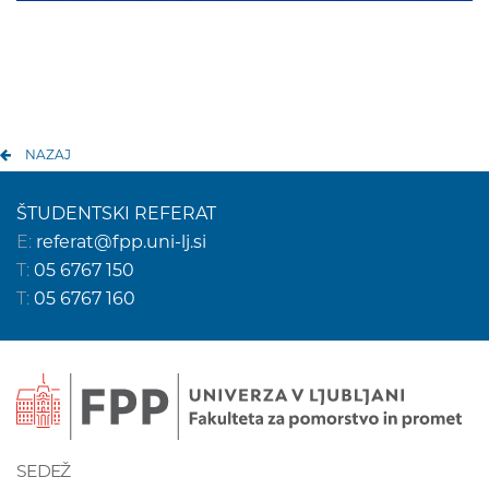
NAZAJ
ŠTUDENTSKI REFERAT
E:
referat@fpp.uni-lj.si
T:
05 6767 150
T:
05 6767 160
SEDEŽ