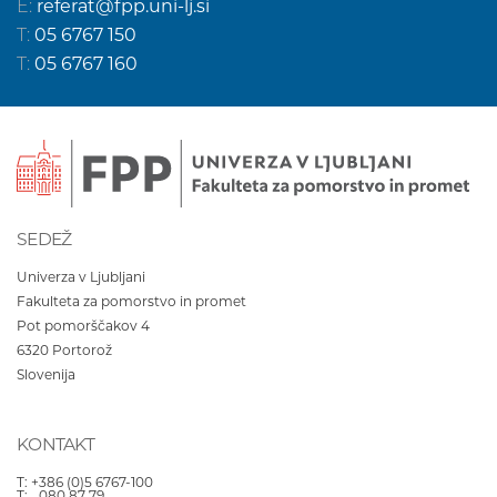
E:
referat@fpp.uni-lj.si
T:
05 6767 150
T:
05 6767 160
SEDEŽ
Univerza v Ljubljani
Fakulteta za pomorstvo in promet
Pot pomorščakov 4
6320
Portorož
Slovenija
KONTAKT
T:
+386 (0)5 6767-100
T:
080 87 79