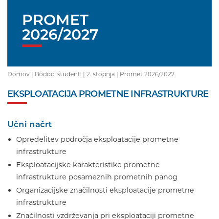
PROMET
2026/2027
Domov |
Bodoči študenti
|
2. stopnja
|
Promet 2026/2027
EKSPLOATACIJA PROMETNE INFRASTRUKTURE
Učni načrt
Opredelitev področja eksploatacije prometne
infrastrukture
Eksploatacijske karakteristike prometne
infrastrukture posameznih prometnih panog
Organizacijske značilnosti eksploatacije prometne
infrastrukture
Značilnosti vzdrževanja pri eksploataciji prometne