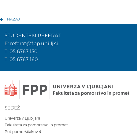
NAZAJ
ŠTUDENTSKI REFERAT
E:
referat@fpp.uni-lj.si
T:
05 6767 150
T:
05 6767 160
SEDEŽ
Univerza v Ljubljani
Fakulteta za pomorstvo in promet
Pot pomorščakov 4