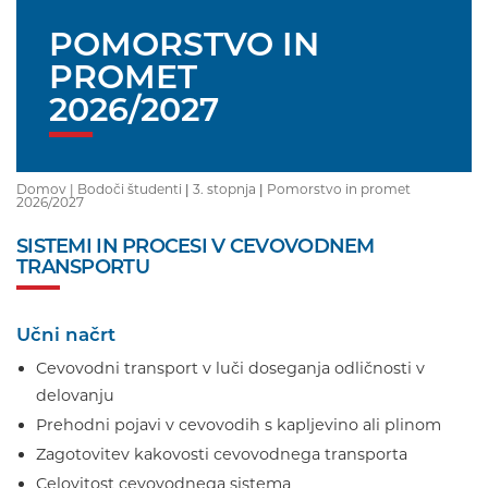
POMORSTVO IN
PROMET
2026/2027
Domov |
Bodoči študenti
|
3. stopnja
|
Pomorstvo in promet
2026/2027
SISTEMI IN PROCESI V CEVOVODNEM
TRANSPORTU
Učni načrt
Cevovodni transport v luči doseganja odličnosti v
delovanju
Prehodni pojavi v cevovodih s kapljevino ali plinom
Zagotovitev kakovosti cevovodnega transporta
Celovitost cevovodnega sistema