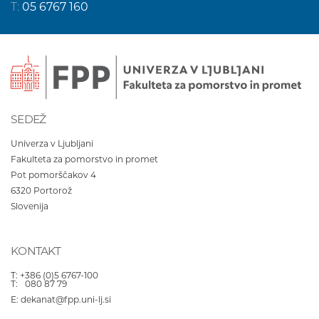
T:
05 6767 160
SEDEŽ
Univerza v Ljubljani
Fakulteta za pomorstvo in promet
Pot pomorščakov 4
6320
Portorož
Slovenija
KONTAKT
T:
+386 (0)5 6767-100
T:
080 87 79
E:
dekanat@fpp.uni-lj.si