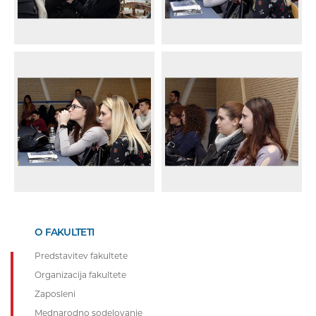
O FAKULTETI
Predstavitev fakultete
Organizacija fakultete
Zaposleni
Mednarodno sodelovanje