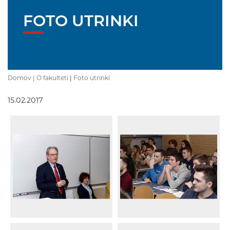
FOTO UTRINKI
Domov |
O fakulteti
|
Foto utrinki
15.02.2017