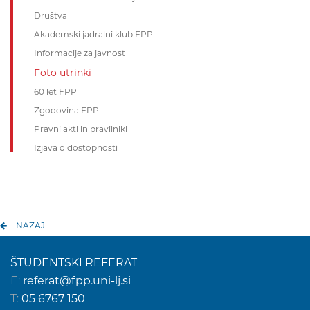
Društva
Akademski jadralni klub FPP
Informacije za javnost
Foto utrinki
60 let FPP
Zgodovina FPP
Pravni akti in pravilniki
Izjava o dostopnosti
NAZAJ
ŠTUDENTSKI REFERAT
E:
referat@fpp.uni-lj.si
T:
05 6767 150