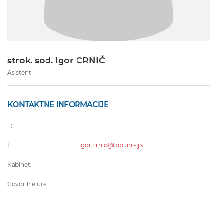
strok. sod. Igor CRNIČ
Asistent
KONTAKTNE INFORMACIJE
T:
E:
igor.crnic@fpp.uni-lj.si
Kabinet:
Govorilne ure: