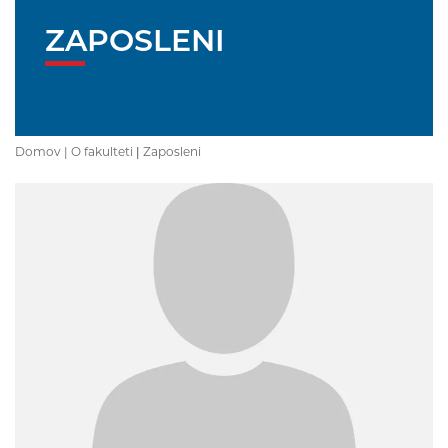
ZAPOSLENI
Domov |
O fakulteti
|
Zaposleni