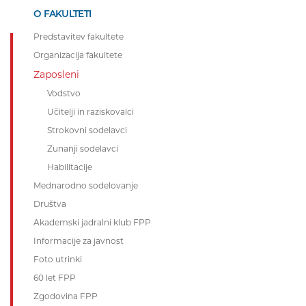
O FAKULTETI
Predstavitev fakultete
Organizacija fakultete
Zaposleni
Vodstvo
Učitelji in raziskovalci
Strokovni sodelavci
Zunanji sodelavci
Habilitacije
Mednarodno sodelovanje
Društva
Akademski jadralni klub FPP
Informacije za javnost
Foto utrinki
60 let FPP
Zgodovina FPP