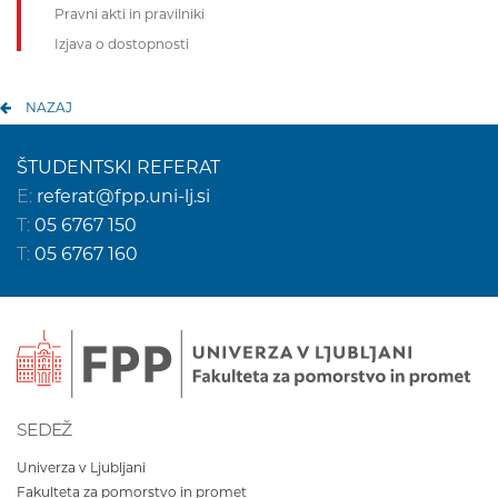
Pravni akti in pravilniki
Izjava o dostopnosti
NAZAJ
ŠTUDENTSKI REFERAT
E:
referat@fpp.uni-lj.si
T:
05 6767 150
T:
05 6767 160
SEDEŽ
Univerza v Ljubljani
Fakulteta za pomorstvo in promet