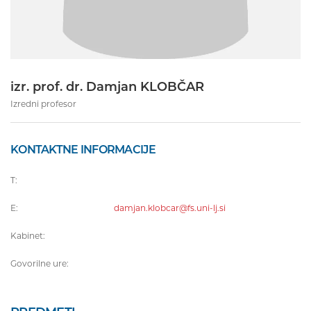
izr. prof. dr. Damjan KLOBČAR
Izredni profesor
KONTAKTNE INFORMACIJE
T:
E:
damjan.klobcar@fs.uni-lj.si
Kabinet:
Govorilne ure: