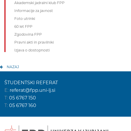
Akademski jadralni klub FPP
Informacije za javnost
Foto utrinki
60 let FPP
Zgodovina FPP
Pravni akti in pravilniki
Izjava o dostopnosti
NAZAJ
ŠTUDENTSKI REFERAT
E:
referat@fpp.uni-lj.si
T:
05 6767 150
T:
05 6767 160