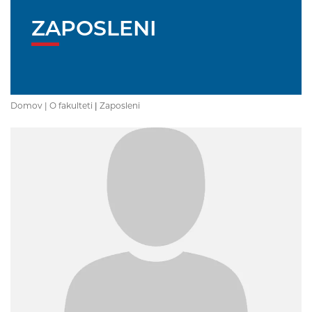
ZAPOSLENI
Domov |
O fakulteti
|
Zaposleni