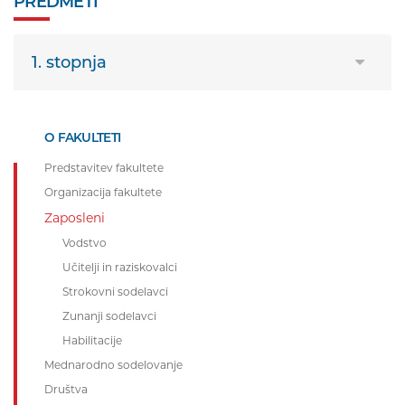
PREDMETI
1. stopnja
O FAKULTETI
Predstavitev fakultete
Organizacija fakultete
Zaposleni
Vodstvo
Učitelji in raziskovalci
Strokovni sodelavci
Zunanji sodelavci
Habilitacije
Mednarodno sodelovanje
Društva