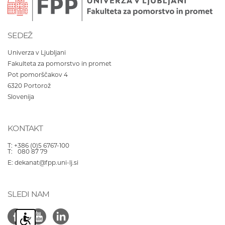
SEDEŽ
Univerza v Ljubljani
Fakulteta za pomorstvo in promet
Pot pomorščakov 4
6320
Portorož
Slovenija
KONTAKT
T:
+386 (0)5 6767-100
T:
080 87 79
E:
dekanat@fpp.uni-lj.si
SLEDI NAM