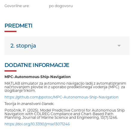
Govorilne ure:
po dogovoru
PREDMETI
2. stopnja
DODATNE INFORMACIJE
MPC-Autonomous-Ship-Navigation
MATLAB simulator za avtonomno navigacijo ladij z avtomatiziranim
načrtovanjem plovbe in z uporabo prediktivnega vodenja (MPC) za
izogibanje trkom.
https://github.com/ppotoc/MPC-Autonomous-Ship-Navigation
Teorija in znanstveni članek:
Potočnik, P. (2025). Model Predictive Control for Autonomous Ship
Navigation with COLREG Compliance and Chart-Based Path
Planning. Journal of Marine Science and Engineering, 13(7):1246.
https://doi.org/10.3390/jmse13071246