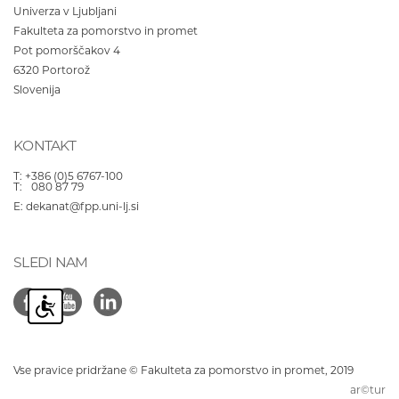
Univerza v Ljubljani
Fakulteta za pomorstvo in promet
Pot pomorščakov 4
6320
Portorož
Slovenija
KONTAKT
T:
+386 (0)5 6767-100
T:
080 87 79
E:
dekanat@fpp.uni-lj.si
SLEDI NAM
Vse pravice pridržane © Fakulteta za pomorstvo in promet, 2019
ar©tur