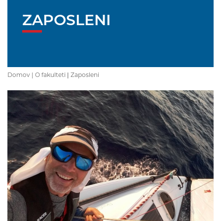
ZAPOSLENI
Domov |
O fakulteti
|
Zaposleni