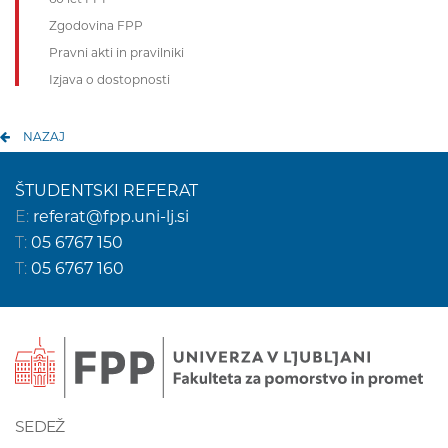
Zgodovina FPP
Pravni akti in pravilniki
Izjava o dostopnosti
NAZAJ
ŠTUDENTSKI REFERAT
E:
referat@fpp.uni-lj.si
T:
05 6767 150
T:
05 6767 160
SEDEŽ