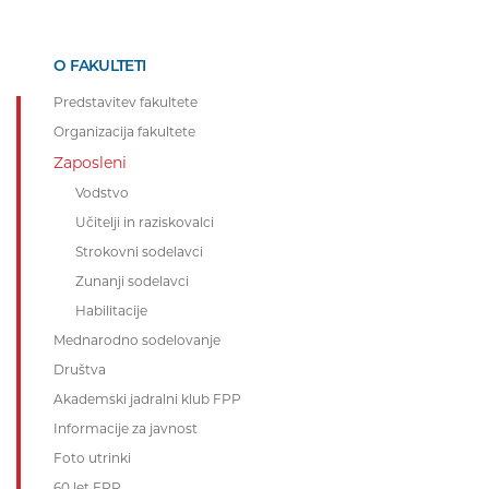
O FAKULTETI
Predstavitev fakultete
Organizacija fakultete
Zaposleni
Vodstvo
Učitelji in raziskovalci
Strokovni sodelavci
Zunanji sodelavci
Habilitacije
Mednarodno sodelovanje
Društva
Akademski jadralni klub FPP
Informacije za javnost
Foto utrinki
60 let FPP