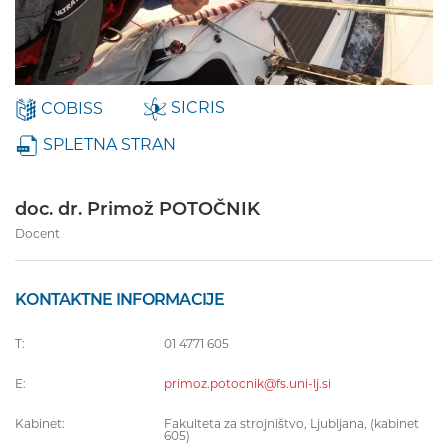
COBISS
SICRIS
SPLETNA STRAN
doc. dr. Primož POTOČNIK
Docent
KONTAKTNE INFORMACIJE
T:
01 4771 605
E:
primoz.potocnik@fs.uni-lj.si
Kabinet:
Fakulteta za strojništvo, Ljubljana, (kabinet
605)