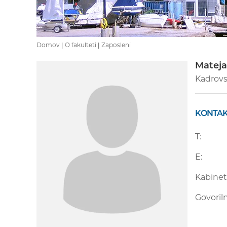
Domov |
O fakulteti
|
Zaposleni
Matej
Kadrovs
KONTAK
T:
E:
Kabinet
Govoriln