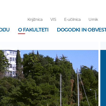
Knjižnica
VIS
E-učilnica
Urnik
DIJU
O FAKULTETI
DOGODKI IN OBVEST