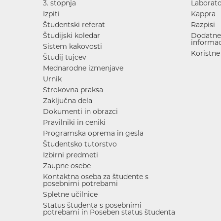
3. stopnja
Laborato
Izpiti
Kappra
Študentski referat
Razpisi
Študijski koledar
Dodatne 
informac
Sistem kakovosti
Koristne
Študij tujcev
Mednarodne izmenjave
Urnik
Strokovna praksa
Zaključna dela
Dokumenti in obrazci
Pravilniki in ceniki
Programska oprema in gesla
Študentsko tutorstvo
Izbirni predmeti
Zaupne osebe
Kontaktna oseba za študente s
posebnimi potrebami
Spletne učilnice
Status študenta s posebnimi
potrebami in Poseben status študenta