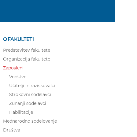
O FAKULTETI
Predstavitev fakultete
Organizacija fakultete
Zaposleni
Vodstvo
Učitelji in raziskovalci
Strokovni sodelavci
Zunanji sodelavci
Habilitacije
Mednarodno sodelovanje
Društva