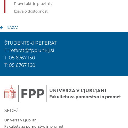
Pravni akti in pravilniki
Izjava o dostopnosti
NAZAJ
ŠTUDENTSKI REFERAT
E:
referat@fpp.uni-lj.si
T:
05 6767 150
T:
05 6767 160
SEDEŽ
Univerza v Ljubljani
Fakulteta za pomorstvo in promet