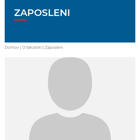
ZAPOSLENI
Domov |
O fakulteti
|
Zaposleni