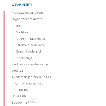
O FAKULTETI
Predstavitev fakultete
Organizacija fakultete
Zaposleni
Vodstvo
Učitelji in raziskovalci
Strokovni sodelavci
Zunanji sodelavci
Habilitacije
Mednarodno sodelovanje
Društva
Akademski jadralni klub FPP
Informacije za javnost
Foto utrinki
60 let FPP
Zgodovina FPP