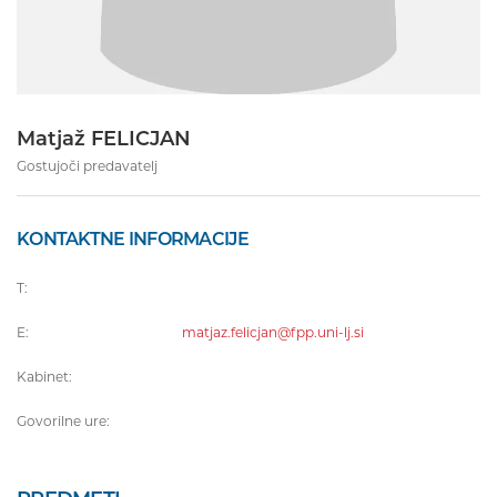
Matjaž FELICJAN
Gostujoči predavatelj
KONTAKTNE INFORMACIJE
T:
E:
matjaz.felicjan@fpp.uni-lj.si
Kabinet:
Govorilne ure: