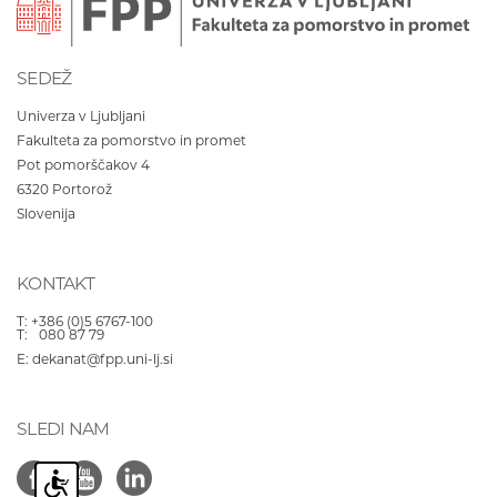
SEDEŽ
Univerza v Ljubljani
Fakulteta za pomorstvo in promet
Pot pomorščakov 4
6320
Portorož
Slovenija
KONTAKT
T:
+386 (0)5 6767-100
T:
080 87 79
E:
dekanat@fpp.uni-lj.si
SLEDI NAM