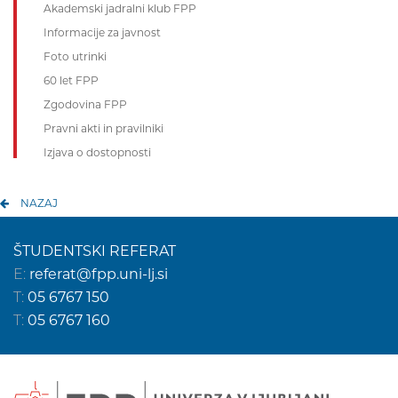
Akademski jadralni klub FPP
Informacije za javnost
Foto utrinki
60 let FPP
Zgodovina FPP
Pravni akti in pravilniki
Izjava o dostopnosti
NAZAJ
ŠTUDENTSKI REFERAT
E:
referat@fpp.uni-lj.si
T:
05 6767 150
T:
05 6767 160