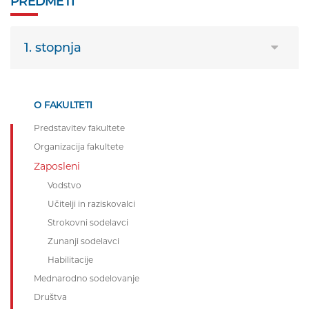
PREDMETI
1. stopnja
O FAKULTETI
Predstavitev fakultete
Organizacija fakultete
Zaposleni
Vodstvo
Učitelji in raziskovalci
Strokovni sodelavci
Zunanji sodelavci
Habilitacije
Mednarodno sodelovanje
Društva