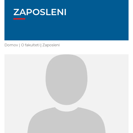
ZAPOSLENI
Domov |
O fakulteti
|
Zaposleni