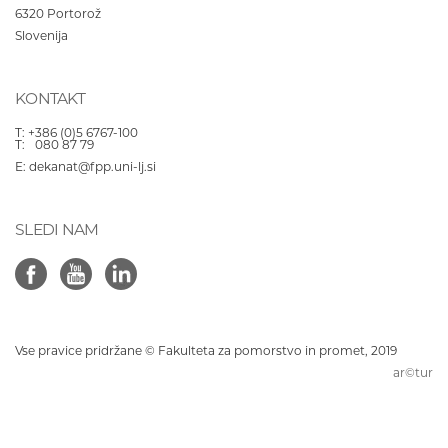
6320
Portorož
Slovenija
KONTAKT
T:
+386 (0)5 6767-100
T:
080 87 79
E:
dekanat@fpp.uni-lj.si
SLEDI NAM
Vse pravice pridržane © Fakulteta za pomorstvo in promet, 2019
ar©tur