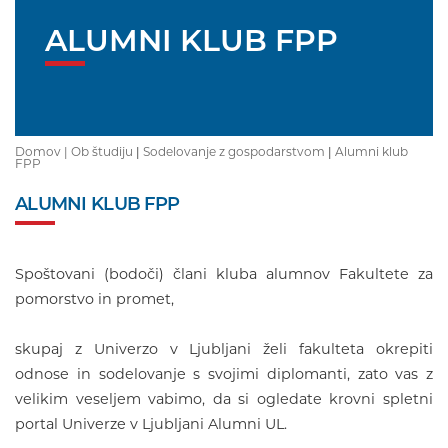
ALUMNI KLUB FPP
Domov |
Ob študiju
|
Sodelovanje z gospodarstvom
|
Alumni klub
FPP
ALUMNI KLUB FPP
Spoštovani (bodoči) člani kluba alumnov Fakultete za
pomorstvo in promet,
skupaj z Univerzo v Ljubljani želi fakulteta okrepiti
odnose in sodelovanje s svojimi diplomanti, zato vas z
velikim veseljem vabimo, da si ogledate krovni spletni
portal Univerze v Ljubljani Alumni UL.