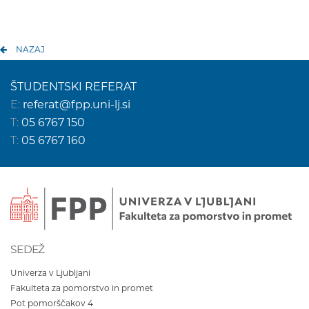
NAZAJ
ŠTUDENTSKI REFERAT
E:
referat@fpp.uni-lj.si
T:
05 6767 150
T:
05 6767 160
SEDEŽ
Univerza v Ljubljani
Fakulteta za pomorstvo in promet
Pot pomorščakov 4