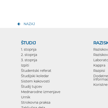
NAZAJ
ŠTUDIJ
RAZIS
1. stopnja
Raziskov
2. stopnja
Raziskov
3. stopnja
Laborato
Izpiti
Kappra
Študentski referat
Razpisi
Študijski koledar
Dodatne 
informac
Sistem kakovosti
Koristne
Študij tujcev
Mednarodne izmenjave
Urnik
Strokovna praksa
Zaključna dela