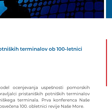
niških terminalov ob 100-letnici
model ocenjevanja uspešnosti pomorskih
avljalci pristaniških potniških terminalov
otniškega terminala. Prva konferenca Naše
posvečena 100. obletnici revije Naše More.