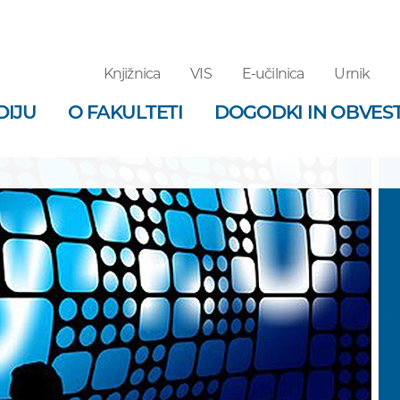
Knjižnica
VIS
E-učilnica
Urnik
DIJU
O FAKULTETI
DOGODKI IN OBVEST