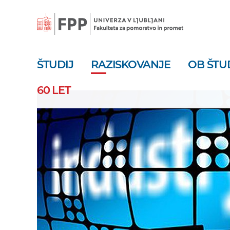
Skoči
na
vsebino
ŠTUDIJ
RAZISKOVANJE
OB ŠTU
60 LET