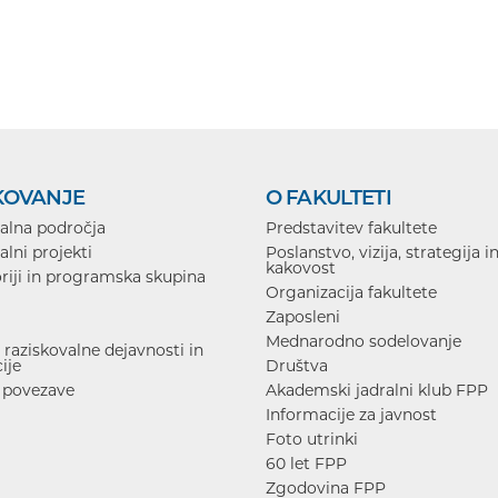
KOVANJE
O FAKULTETI
alna področja
Predstavitev fakultete
alni projekti
Poslanstvo, vizija, strategija i
kakovost
riji in programska skupina
Organizacija fakultete
Zaposleni
Mednarodno sodelovanje
raziskovalne dejavnosti in
ije
Društva
 povezave
Akademski jadralni klub FPP
Informacije za javnost
Foto utrinki
60 let FPP
Zgodovina FPP