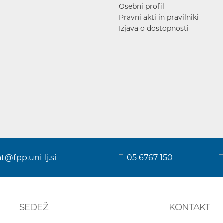
Osebni profil
Pravni akti in pravilniki
Izjava o dostopnosti
at@fpp.uni-lj.si
T:
05 6767 150
T
SEDEŽ
KONTAKT