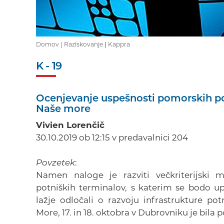
Domov |
Raziskovanje
|
Kappra
K - 19
Ocenjevanje uspešnosti pomorskih pot
Naše more
Vivien Lorenčič
30.10.2019 ob 12:15 v predavalnici 204
Povzetek
:
Namen naloge je razviti večkriterijski 
potniških terminalov, s katerim se bodo upr
lažje odločali o razvoju infrastrukture p
More, 17. in 18. oktobra v Dubrovniku je bila 