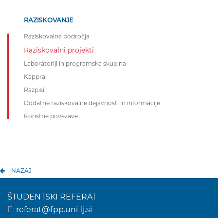
RAZISKOVANJE
Raziskovalna področja
Raziskovalni projekti
Laboratoriji in programska skupina
Kappra
Razpisi
Dodatne raziskovalne dejavnosti in informacije
Koristne povezave
NAZAJ
ŠTUDENTSKI REFERAT
E:
referat@fpp.uni-lj.si