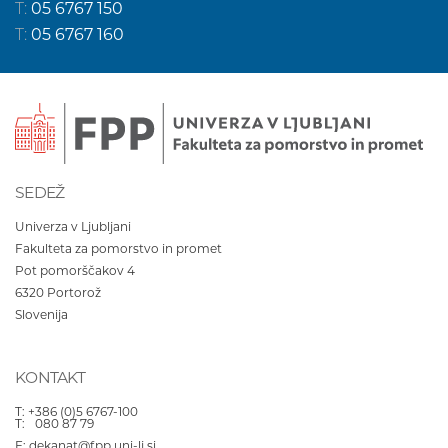
T:
05 6767 150
T:
05 6767 160
SEDEŽ
Univerza v Ljubljani
Fakulteta za pomorstvo in promet
Pot pomorščakov 4
6320
Portorož
Slovenija
KONTAKT
T:
+386 (0)5 6767-100
T:
080 87 79
E:
dekanat@fpp.uni-lj.si