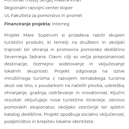
Pomorski muzej Sergej Mašera Piran
Regionalni razvojni center Koper
UL Fakulteta za pomorstvo in promet
Financiranje projekta:
Interreg
Projekt Mare Superum si prizadeva razviti skupen
turistični produkt, ki temelji na družbeni in okoljski
trajnosti ter ohranja in promovira pomorsko dediščino
Severnega Jadrana. Glavni cilji so večja prepoznavnost
destinacije, čezmejno sodelovanje in vključevanje
lokalnih skupnosti. Projekt odgovarja na izzive
množičnega turizma z razvojem tematskega turizma
skozi vse leto, s poudarkom na načelih plovba, udeležba,
ohranjanje, gradnja, vzdrževanje in inovativnost. Ključni
rezultati vključujejo nove turistične itinerarje, obnovo
pomorskih eksponatov, okoljsko vzorčenje ter spletni
katalog dediščine. Projekt spodbuja socialno vključenost,
podjetništvo in krepitev lokalne identitete.