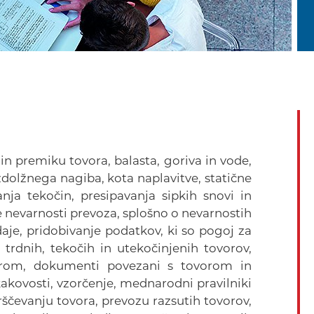
in premiku tovora, balasta, goriva in vode,
zdolžnega nagiba, kota naplavitve, statične
vanja tekočin, presipavanja sipkih snovi in
e nevarnosti prevoza, splošno o nevarnostih
je, pridobivanje podatkov, ki so pogoj za
 trdnih, tekočih in utekočinjenih tovorov,
vorom, dokumenti povezani s tovorom in
kakovosti, vzorčenje, mednarodni pravilniki
vrščevanju tovora, prevozu razsutih tovorov,