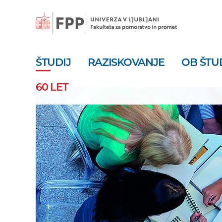
Skoči
na
vsebino
ŠTUDIJ
RAZISKOVANJE
OB ŠTU
60 LET