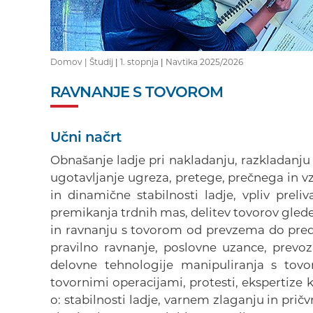
Domov |
Študij
|
1. stopnja
|
Navtika 2025/2026
RAVNANJE S TOVOROM
Učni načrt
Obnašanje ladje pri nakladanju, razkladanju 
ugotavljanje ugreza, pretege, prečnega in v
in dinamične stabilnosti ladje, vpliv preli
premikanja trdnih mas, delitev tovorov gled
in ravnanju s tovorom od prevzema do preda
pravilno ravnanje, poslovne uzance, prevoz
delovne tehnologije manipuliranja s to
tovornimi operacijami, protesti, ekspertize 
o: stabilnosti ladje, varnem zlaganju in prič