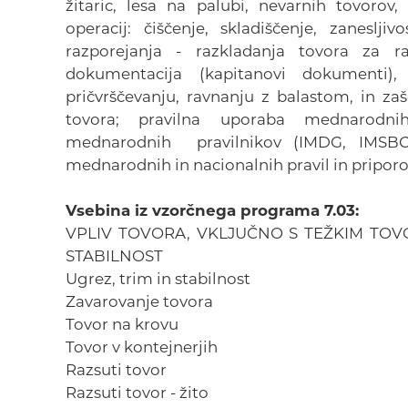
žitaric, lesa na palubi, nevarnih tovorov,
operacij: čiščenje, skladiščenje, zaneslj
razporejanja - razkladanja tovora za ra
dokumentacija (kapitanovi dokumenti), 
pričvrščevanju, ravnanju z balastom, in zaš
tovora; pravilna uporaba mednarodn
mednarodnih pravilnikov (IMDG, IMSBC,
mednarodnih in nacionalnih pravil in priporoč
Vsebina iz vzorčnega programa 7.03:
VPLIV TOVORA, VKLJUČNO S TEŽKIM TO
STABILNOST
Ugrez, trim in stabilnost
Zavarovanje tovora
Tovor na krovu
Tovor v kontejnerjih
Razsuti tovor
Razsuti tovor - žito