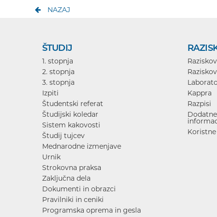
NAZAJ
ŠTUDIJ
RAZIS
1. stopnja
Raziskov
2. stopnja
Raziskov
3. stopnja
Laborato
Izpiti
Kappra
Študentski referat
Razpisi
Študijski koledar
Dodatne 
informac
Sistem kakovosti
Koristne
Študij tujcev
Mednarodne izmenjave
Urnik
Strokovna praksa
Zaključna dela
Dokumenti in obrazci
Pravilniki in ceniki
Programska oprema in gesla