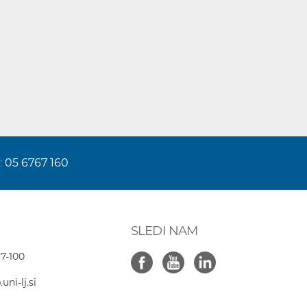
:
05 6767 160
SLEDI NAM
7-100
ni-lj.si