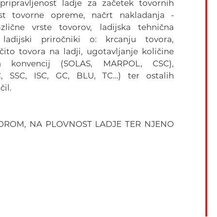
 pripravljenost ladje za začetek tovornih
ivost tovorne opreme, načrt nakladanja -
zlične vrste tovorov, ladijska tehnična
ladijski priročniki o: krcanju tovora,
čito tovora na ladji, ugotavljanje količine
ih konvencij (SOLAS, MARPOL, CSC),
 SSC, ISC, GC, BLU, TC…) ter ostalih
il.
VOROM, NA PLOVNOST LADJE TER NJENO