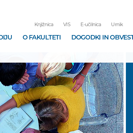
Knjižnica
VIS
E-učilnica
Urnik
DIJU
O FAKULTETI
DOGODKI IN OBVEST