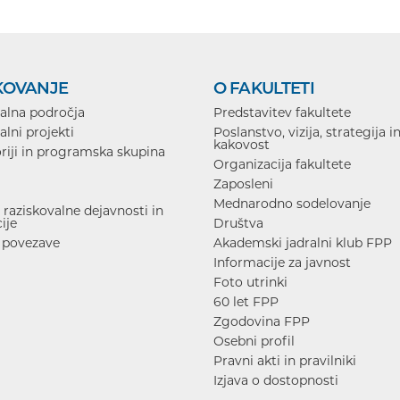
KOVANJE
O FAKULTETI
alna področja
Predstavitev fakultete
alni projekti
Poslanstvo, vizija, strategija i
kakovost
riji in programska skupina
Organizacija fakultete
Zaposleni
Mednarodno sodelovanje
raziskovalne dejavnosti in
ije
Društva
 povezave
Akademski jadralni klub FPP
Informacije za javnost
Foto utrinki
60 let FPP
Zgodovina FPP
Osebni profil
Pravni akti in pravilniki
Izjava o dostopnosti