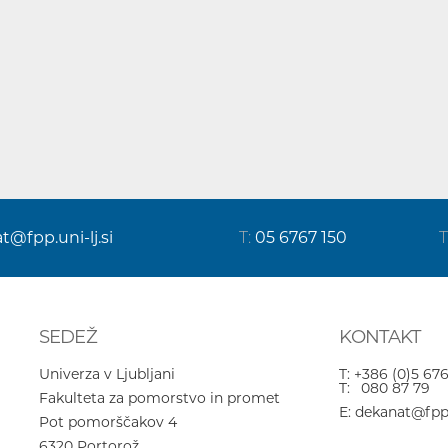
at@fpp.uni-lj.si
T:
05 6767 150
T
SEDEŽ
KONTAKT
Univerza v Ljubljani
T:
+386 (0)5 676
T:
080 87 79
Fakulteta za pomorstvo in promet
E:
dekanat@fpp.u
Pot pomorščakov 4
6320
Portorož