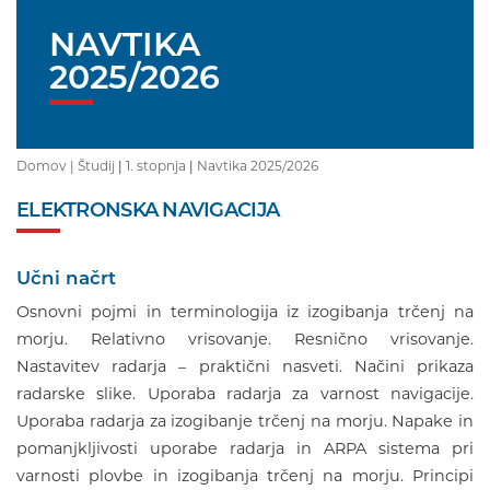
NAVTIKA
2025/2026
Domov |
Študij
|
1. stopnja
|
Navtika 2025/2026
ELEKTRONSKA NAVIGACIJA
Učni načrt
Osnovni pojmi in terminologija iz izogibanja trčenj na
morju. Relativno vrisovanje. Resnično vrisovanje.
Nastavitev radarja – praktični nasveti. Načini prikaza
radarske slike. Uporaba radarja za varnost navigacije.
Uporaba radarja za izogibanje trčenj na morju. Napake in
pomanjkljivosti uporabe radarja in ARPA sistema pri
varnosti plovbe in izogibanja trčenj na morju. Principi