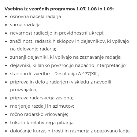
Vsebina iz vzorčnih programov 1.07, 1.08 in 1.09:
osnovna načela radarja
varna razdalja;
nevarnost radiacije in previdnostni ukrepi;
značilnosti radarskih sklopov in dejavnikov, ki vplivajo
na delovanje radarja;
zunanji dejavniki, ki vplivajo na zaznavanje radarja;
dejavniki, ki lahko povzročijo napačno interpretacijo;
standardi izvedbe – Resolucija A.477(XII);
priprava in delo z radarjem v skladu z navodili
proizvajalca;
priprava radarskega zaslona;
merjenje razdalj in azimutov;
ročno radarsko vrisovanje;
trikotnik relativnega gibanja;
določanje kurza, hitrosti in razmerja z opazovano ladjo;