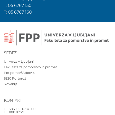
T:
05 6767 150
T:
05 6767 160
SEDEŽ
Univerza v Ljubljani
Fakulteta za pomorstvo in promet
Pot pomorščakov 4
6320
Portorož
Slovenija
KONTAKT
T:
+386 (0)5 6767-100
T:
080 87 79