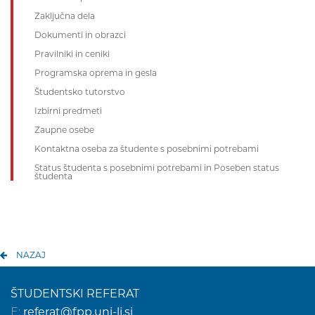
Zaključna dela
Dokumenti in obrazci
Pravilniki in ceniki
Programska oprema in gesla
Študentsko tutorstvo
Izbirni predmeti
Zaupne osebe
Kontaktna oseba za študente s posebnimi potrebami
Status študenta s posebnimi potrebami in Poseben status
študenta
NAZAJ
ŠTUDENTSKI REFERAT
E:
referat@fpp.uni-lj.si