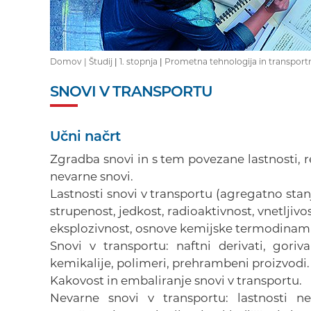
Domov |
Študij
|
1. stopnja
|
Prometna tehnologija in transportn
SNOVI V TRANSPORTU
Učni načrt
Zgradba snovi in s tem povezane lastnosti, r
nevarne snovi.
Lastnosti snovi v transportu (agregatno stanj
strupenost, jedkost, radioaktivnost, vnetljivos
eksplozivnost, osnove kemijske termodinam
Snovi v transportu: naftni derivati, goriv
kemikalije, polimeri, prehrambeni proizvodi.
Kakovost in embaliranje snovi v transportu.
Nevarne snovi v transportu: lastnosti nev