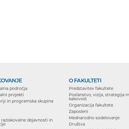
KOVANJE
O FAKULTETI
alna področja
Predstavitev fakultete
alni projekti
Poslanstvo, vizija, strategija i
kakovost
riji in programska skupina
Organizacija fakultete
Zaposleni
Mednarodno sodelovanje
raziskovalne dejavnosti in
ije
Društva