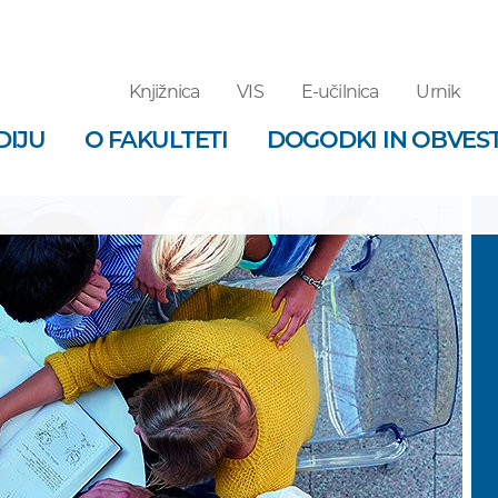
Knjižnica
VIS
E-učilnica
Urnik
DIJU
O FAKULTETI
DOGODKI IN OBVEST