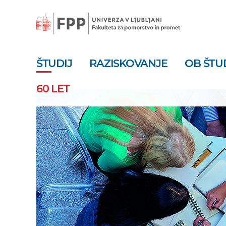
Skoči
na
vsebino
ŠTUDIJ
RAZISKOVANJE
OB ŠTU
60 LET