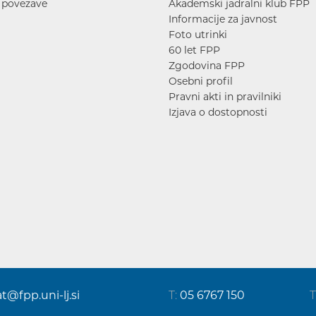
 povezave
Akademski jadralni klub FPP
Informacije za javnost
Foto utrinki
60 let FPP
Zgodovina FPP
Osebni profil
Pravni akti in pravilniki
Izjava o dostopnosti
at@fpp.uni-lj.si
T:
05 6767 150
T