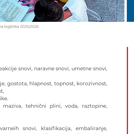
a logistika 2025/2026
eakcije snovi, naravne snovi, umetne snovi,
e, gostota, hlapnost, topnost, korozivnost,
t,
ike.
a maziva, tehnični plini, voda, raztopine,
arneih snovi, klasifikacija, embaliranje,