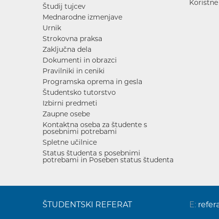
Koristne
Študij tujcev
Mednarodne izmenjave
Urnik
Strokovna praksa
Zaključna dela
Dokumenti in obrazci
Pravilniki in ceniki
Programska oprema in gesla
Študentsko tutorstvo
Izbirni predmeti
Zaupne osebe
Kontaktna oseba za študente s
posebnimi potrebami
Spletne učilnice
Status študenta s posebnimi
potrebami in Poseben status študenta
ŠTUDENTSKI REFERAT
E:
refer