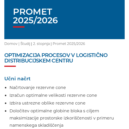
PROMET
2025/2026
Domov |
Študij
|
2. stopnja
|
Promet 2025/2026
OPTIMIZACIJA PROCESOV V LOGISTIČNO
DISTRIBUCIJSKEM CENTRU
Učni načrt
Načrtovanje rezervne cone
Izračun optimalne velikosti rezervne cone
Izbira ustrezne oblike rezervne cone
Določitev optimalne globine bloka s ciljem
maksimizacije prostorske izkoriščenosti v primeru
namenskega skladiščenja