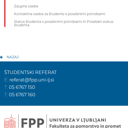
Zaupne osebe
Kontaktna oseba za študente s posebnimi potrebami
Status študenta s posebnimi potrebami in Poseben status
študenta
NAZAJ
ŠTUDENTSKI REFERAT
E:
referat@fpp.uni-lj.si
T:
05 6767 150
T:
05 6767 160