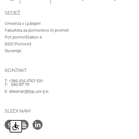
SEDEŽ
Univerza v Ljubljani
Fakulteta za pomorstvo in promet
Pot pomorščakov 4
6320
Portorož
Slovenija
KONTAKT
T:
+386 (0)5 6767-100
T:
080 87 79
E:
dekanat@fpp.uni-lj.si
SLEDI NAM