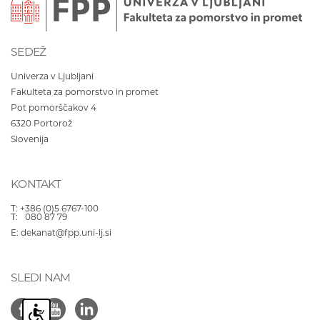
SEDEŽ
Univerza v Ljubljani
Fakulteta za pomorstvo in promet
Pot pomorščakov 4
6320
Portorož
Slovenija
KONTAKT
T:
+386 (0)5 6767-100
T:
080 87 79
E:
dekanat@fpp.uni-lj.si
SLEDI NAM