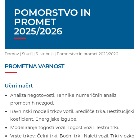
POMORSTVO IN
PROMET
2025/2026
Domov |
Študij
|
3. stopnja
|
Pomorstvo in promet 2025/2026
PROMETNA VARNOST
Učni načrt
Analiza negotovosti. Tehnike numeričnih analiz
prometnih nezgod.
Ravninski modeli trkov vozil. Središče trka. Restitucijski
koeficient. Energijske izgube.
Modeliranje togosti vozil. Togost vozil. Testni trki.
Vrste trkov: Čelni trki. Bočni trki. Naleti vozil. Trki v ozko