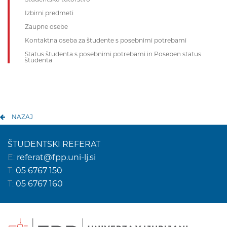
Izbirni predmeti
Zaupne osebe
Kontaktna oseba za študente s posebnimi potrebami
Status študenta s posebnimi potrebami in Poseben status
študenta
NAZAJ
ŠTUDENTSKI REFERAT
E:
referat@fpp.uni-lj.si
T:
05 6767 150
T:
05 6767 160