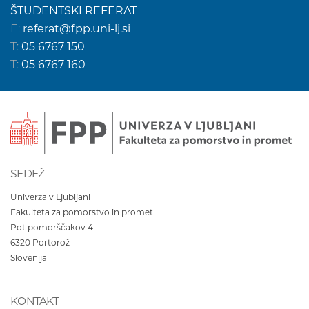
ŠTUDENTSKI REFERAT
E:
referat@fpp.uni-lj.si
T:
05 6767 150
T:
05 6767 160
SEDEŽ
Univerza v Ljubljani
Fakulteta za pomorstvo in promet
Pot pomorščakov 4
6320
Portorož
Slovenija
KONTAKT