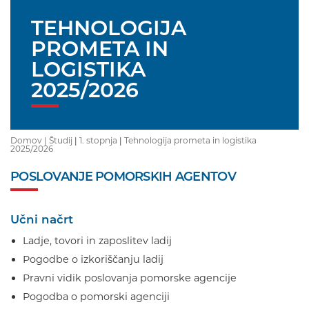
TEHNOLOGIJA
PROMETA IN
LOGISTIKA
2025/2026
Domov |
Študij
|
1. stopnja
|
Tehnologija prometa in logistika
2025/2026
POSLOVANJE POMORSKIH AGENTOV
Učni načrt
Ladje, tovori in zaposlitev ladij
Pogodbe o izkoriščanju ladij
Pravni vidik poslovanja pomorske agencije
Pogodba o pomorski agenciji